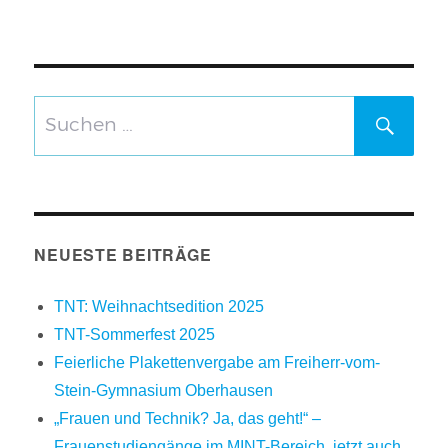
Suchen
SUCH
nach:
NEUESTE BEITRÄGE
TNT: Weihnachtsedition 2025
TNT-Sommerfest 2025
Feierliche Plakettenvergabe am Freiherr-vom-
Stein-Gymnasium Oberhausen
„Frauen und Technik? Ja, das geht!“ –
Frauenstudiengänge im MINT-Bereich, jetzt auch