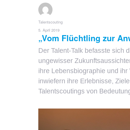
Autor
Talentscouting
Veröffentlicht
5. April 2019
„Vom Flüchtling zur Anw
am
Der Talent-Talk befasste sich 
ungewisser Zukunftsaussichten
ihre Lebensbiographie und ihr
inwiefern ihre Erlebnisse, Zie
Talentscoutings von Bedeutung