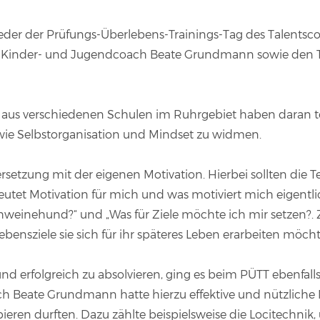
der der Prüfungs-Überlebens-Trainings-Tag des Talentsco
 Kinder- und Jugendcoach Beate Grundmann sowie den T
e aus verschiedenen Schulen im Ruhrgebiet haben dara
wie Selbstorganisation und Mindset zu widmen.
setzung mit der eigenen Motivation. Hierbei sollten die
utet Motivation für mich und was motiviert mich eigentlic
weinehund?“ und „Was für Ziele möchte ich mir setzen?. Z
ensziele sie sich für ihr späteres Leben erarbeiten möch
d erfolgreich zu absolvieren, ging es beim PÜTT ebenfal
 Beate Grundmann hatte hierzu effektive und nützliche 
eren durften. Dazu zählte beispielsweise die Locitechnik,