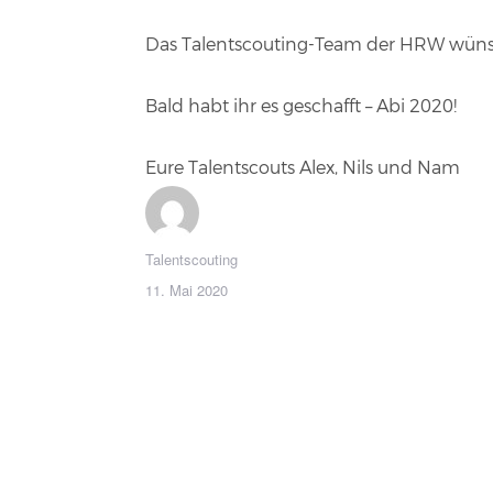
Das Talentscouting-Team der HRW wünsch
Bald habt ihr es geschafft – Abi 2020!
Eure Talentscouts Alex, Nils und Nam
Autor
Talentscouting
Veröffentlicht
11. Mai 2020
am