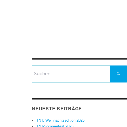
Suchen
nach:
SU
NEUESTE BEITRÄGE
TNT: Weihnachtsedition 2025
TNT-Sommerfest 2025