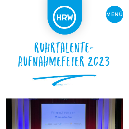
MENÜ
RuhrTalente-
Aufnahmefeier 2023