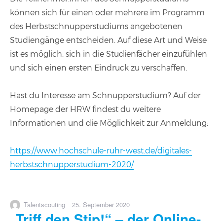
können sich für einen oder mehrere im Programm
des Herbstschnupperstudiums angebotenen
Studiengänge entscheiden. Auf diese Art und Weise
ist es möglich, sich in die Studienfächer einzufühlen
und sich einen ersten Eindruck zu verschaffen.
Hast du Interesse am Schnupperstudium? Auf der
Homepage der HRW findest du weitere
Informationen und die Möglichkeit zur Anmeldung:
https://www.hochschule-ruhr-west.de/digitales-
herbstschnupperstudium-2020/
Autor
Veröffentlicht
Talentscouting
25. September 2020
„Triff den Stip!“ – der Online-
am