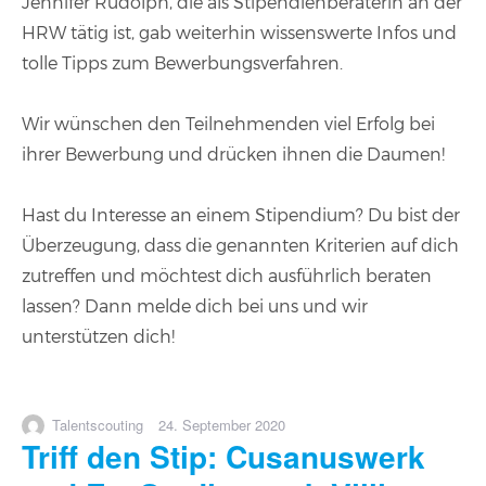
Jennifer Rudolph, die als Stipendienberaterin an der
HRW tätig ist, gab weiterhin wissenswerte Infos und
tolle Tipps zum Bewerbungsverfahren.
Wir wünschen den Teilnehmenden viel Erfolg bei
ihrer Bewerbung und drücken ihnen die Daumen!
Hast du Interesse an einem Stipendium? Du bist der
Überzeugung, dass die genannten Kriterien auf dich
zutreffen und möchtest dich ausführlich beraten
lassen? Dann melde dich bei uns und wir
unterstützen dich!
Autor
Veröffentlicht
Talentscouting
24. September 2020
Triff den Stip: Cusanuswerk
am