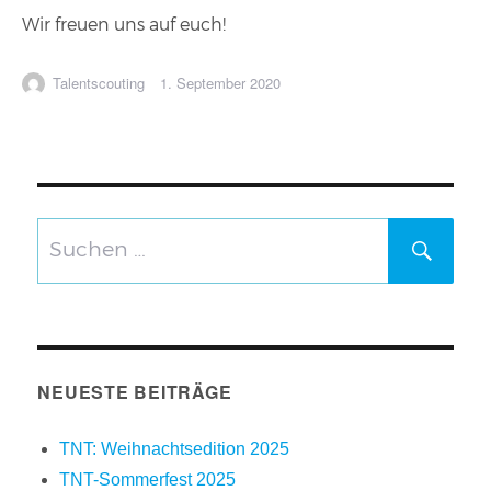
Wir freuen uns auf euch!
Autor
Veröffentlicht
Talentscouting
1. September 2020
am
Suchen
SUCH
nach:
NEUESTE BEITRÄGE
TNT: Weihnachtsedition 2025
TNT-Sommerfest 2025