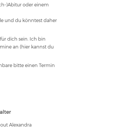
ch-)Abitur oder einem
ule und du könntest daher
r dich sein. Ich bin
rmine an (
hier kannst du
bare bitte einen Termin
alter
cout Alexandra