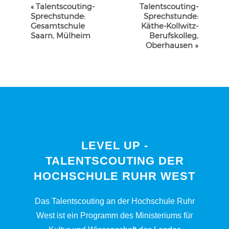
VERANSTALTUNG-
«
Talentscouting-
Talentscouting-
NAVIGATION
Sprechstunde:
Sprechstunde:
Gesamtschule
Käthe-Kollwitz-
Saarn, Mülheim
Berufskolleg,
Oberhausen
»
LEVEL UP -
TALENTSCOUTING DER
HOCHSCHULE RUHR WEST
Das Talentscouting an der Hochschule Ruhr
West ist ein Programm des Ministeriums für