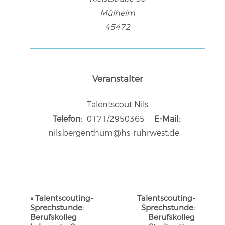
Mülheim
45472
Veranstalter
Talentscout Nils
Telefon:
0171/2950365
E-Mail:
nils.bergenthum@hs-ruhrwest.de
VERANSTALTUNG-
«
Talentscouting-
Talentscouting-
NAVIGATION
Sprechstunde:
Sprechstunde:
Berufskolleg
Berufskolleg