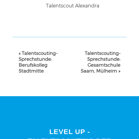
Talentscout Alexandra
VERANSTALTUNG-
«
Talentscouting-
Talentscouting-
NAVIGATION
Sprechstunde:
Sprechstunde:
Berufskolleg
Gesamtschule
Stadtmitte
Saarn, Mülheim
»
LEVEL UP -