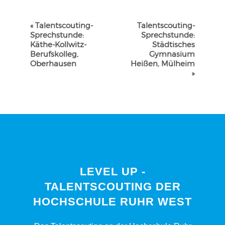
VERANSTALTUNG-
«
Talentscouting-
Talentscouting-
NAVIGATION
Sprechstunde:
Sprechstunde:
Käthe-Kollwitz-
Städtisches
Berufskolleg,
Gymnasium
Oberhausen
Heißen, Mülheim
»
LEVEL UP -
TALENTSCOUTING DER
HOCHSCHULE RUHR WEST