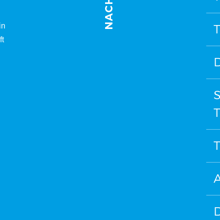
in
T
ft
D
T
T
A