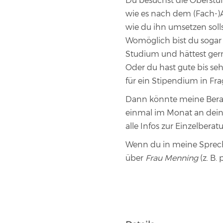
Du besuchst die Oberstuf
wie es nach dem (Fach-)A
wie du ihn umsetzen soll
Womöglich bist du sogar 
Studium und hättest gern
Oder du hast gute bis se
für ein Stipendium in F
Dann könnte meine Beratu
einmal im Monat an deiner
alle Infos zur Einzelberat
Wenn du in meine Sprech
über
Frau Menning
(z. B.