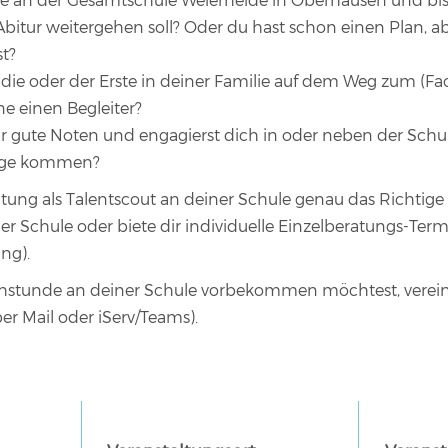
e an der Gesamtschule Weierheide in Oberhausen und bist 
bitur weitergehen soll? Oder du hast schon einen Plan, ab
st?
die oder der Erste in deiner Familie auf dem Weg zum (Fa
e einen Begleiter?
hr gute Noten und engagierst dich in oder neben der Sch
rage kommen?
ng als Talentscout an deiner Schule genau das Richtige fü
 Schule oder biete dir individuelle Einzelberatungs-Termi
ung).
stunde an deiner Schule vorbekommen möchtest, vereinb
 per Mail oder iServ/Teams).