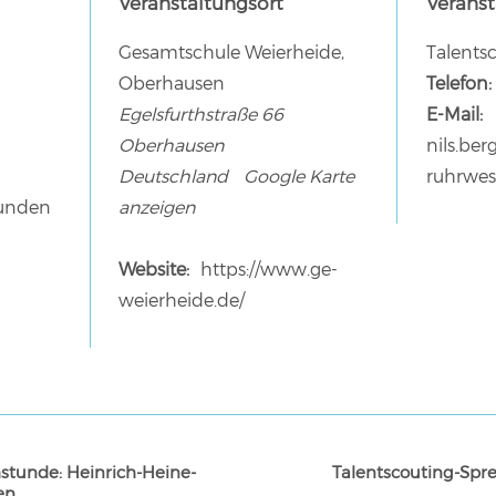
Veranstaltungsort
Veranst
Gesamtschule Weierheide,
Talentsc
Oberhausen
Telefon:
Egelsfurthstraße 66
E-Mail:
Oberhausen
nils.be
Deutschland
Google Karte
ruhrwes
tunden
anzeigen
Website:
https://www.ge-
weierheide.de/
stunde: Heinrich-Heine-
Talentscouting-Spre
en