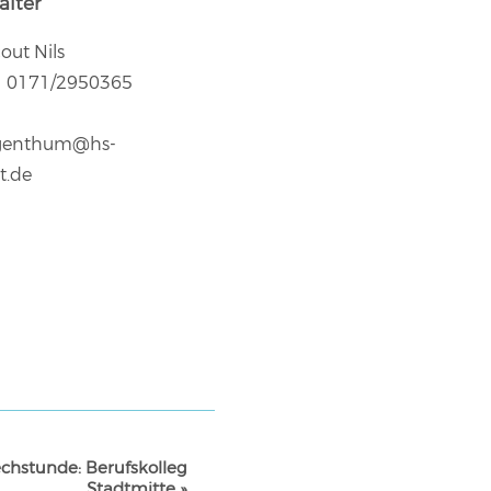
alter
out Nils
0171/2950365
rgenthum@hs-
t.de
chstunde: Berufskolleg
Stadtmitte
»