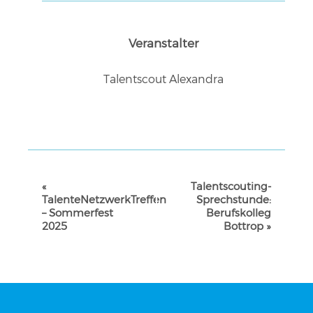
Veranstalter
Talentscout Alexandra
VERANSTALTUNG-
«
Talentscouting-
NAVIGATION
TalenteNetzwerkTreffen
Sprechstunde:
– Sommerfest
Berufskolleg
2025
Bottrop
»