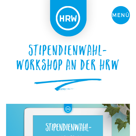
MENÜ
Stipendienwahl-
Workshop an der HRW