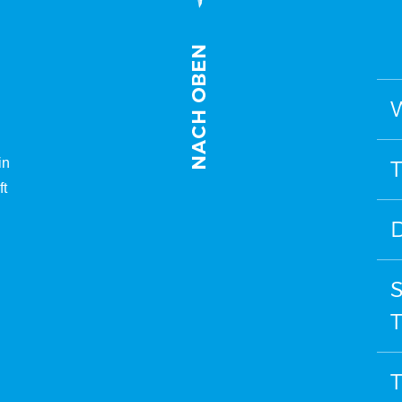
W
in
T
ft
D
T
T