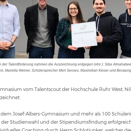
n der Talentförderung nahmen die Auszeichnung entgegen (vlnr.): Siba Almahabee
m, Mariella Weiner, Schülersprecher Mert Senses, Maximilian Kieser und Beratungs
mnasium vom Talentscout der Hochschule Ruhr West, Nils 
zeichnet.
mit dem Josef-Albers-Gymnasium und mehr als 100 Schüle
der Studienwahl und der Stipendiumsfindung erfolgreich 
ividuelles Coaching durch Herrn Schlotjunker, welcher de