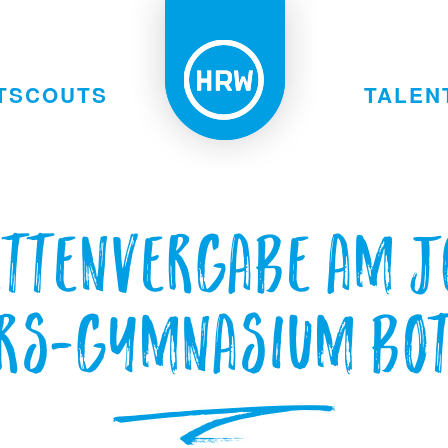
TSCOUTS
TALEN
ettenvergabe am J
rs-Gymnasium Bo