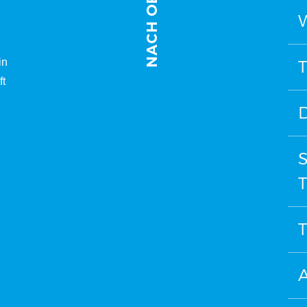
W
in
T
ft
D
T
T
A